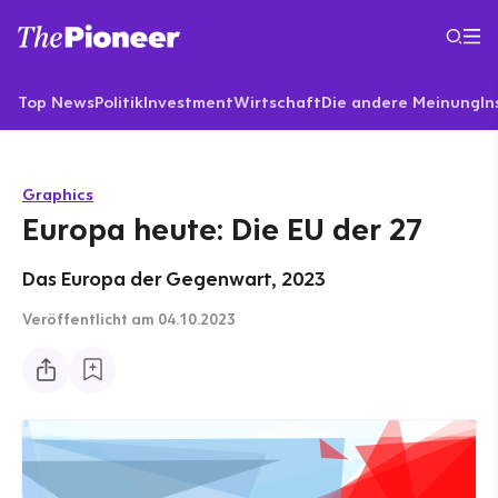
Top News
Politik
Investment
Wirtschaft
Die andere Meinung
In
Graphics
Europa heute: Die EU der 27
Das Europa der Gegenwart, 2023
Veröffentlicht
am 04.10.2023