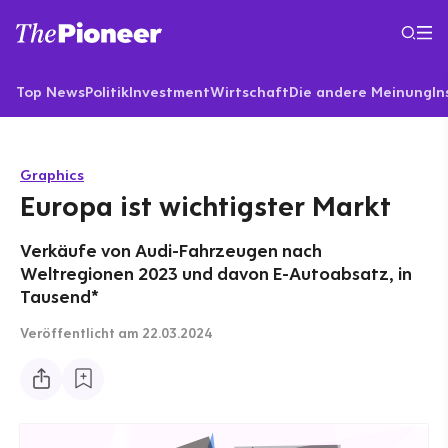
Top News
Politik
Investment
Wirtschaft
Die andere Meinung
In
Graphics
Europa ist wichtigster Markt
Verkäufe von Audi-Fahrzeugen nach
Weltregionen 2023 und davon E-Autoabsatz, in
Tausend*
Veröffentlicht
am 22.03.2024