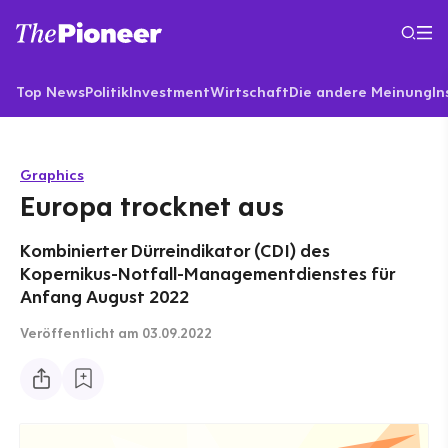
Top News
Politik
Investment
Wirtschaft
Die andere Meinung
In
Graphics
Europa trocknet aus
Kombinierter Dürreindikator (CDI) des
Kopernikus-Notfall-Managementdienstes für
Anfang August 2022
Veröffentlicht
am 03.09.2022