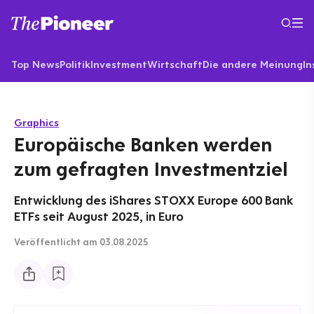
Top News
Politik
Investment
Wirtschaft
Die andere Meinung
In
Graphics
Europäische Banken werden
zum gefragten Investmentziel
Entwicklung des iShares STOXX Europe 600 Bank
ETFs seit August 2025, in Euro
Veröffentlicht
am 03.08.2025