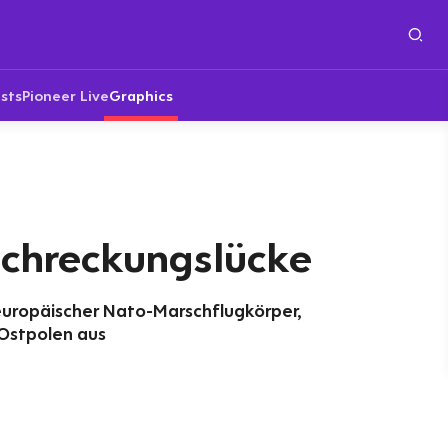
sts
Pioneer Live
Graphics
chreckungslücke
uropäischer Nato-Marschflugkörper,
 Ostpolen aus