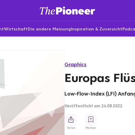
nt
Wirtschaft
Die andere Meinung
Inspiration & Zuversicht
Podca
Graphics
Europas Flü
Low-Flow-Index (LFI) Anfan
Veröffentlicht
am 24.08.2022
Teilen
Merken