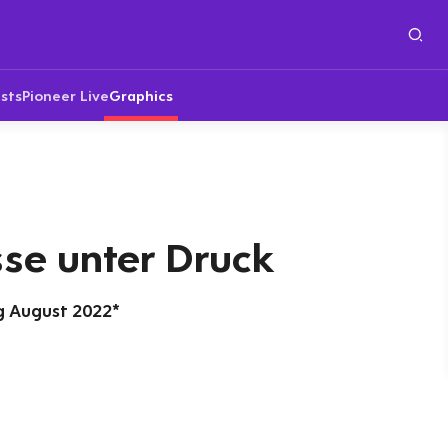
sts
Pioneer Live
Graphics
sse unter Druck
g August 2022*