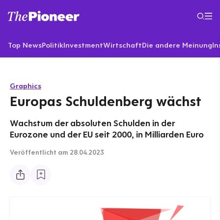
Top News
Politik
Investment
Wirtschaft
Die andere Meinung
In
Graphics
Europas Schuldenberg wächst
Wachstum der absoluten Schulden in der
Eurozone und der EU seit 2000, in Milliarden Euro
Veröffentlicht
am 28.04.2023