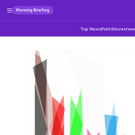
Morning Briefing
Top News
Politik
Investme