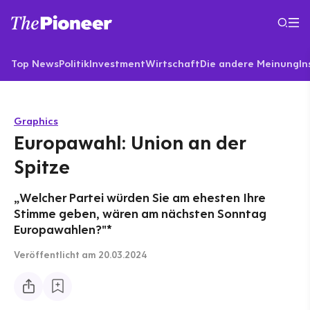
Top News
Politik
Investment
Wirtschaft
Die andere Meinung
In
Graphics
Europawahl: Union an der
Spitze
„Welcher Partei würden Sie am ehesten Ihre
Stimme geben, wären am nächsten Sonntag
Europawahlen?"*
Veröffentlicht
am 20.03.2024