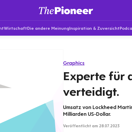
nt
Wirtschaft
Die andere Meinung
Inspiration & Zuversicht
Podca
Graphics
Experte für 
verteidigt.
Umsatz von Lockheed Martin
Milliarden US-Dollar.
Veröffentlicht
am 28.07.2023