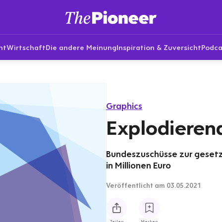
nt
Wirtschaft
Die andere Meinung
Inspiration & Zuversicht
Podca
Graphics
Explodieren
Bundeszuschüsse zur gesetz
in Millionen Euro
Veröffentlicht
am 03.05.2021
Teilen
Merken