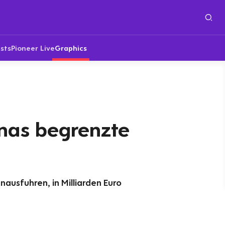
sts
Pioneer Live
Graphics
inas begrenzte
ausfuhren, in Milliarden Euro