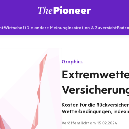
nt
Wirtschaft
Die andere Meinung
Inspiration & Zuversicht
Podca
Graphics
Extremwette
Versicherun
Kosten für die Rückversich
Wetterbedingungen, indexie
Veröffentlicht
am 15.02.2024