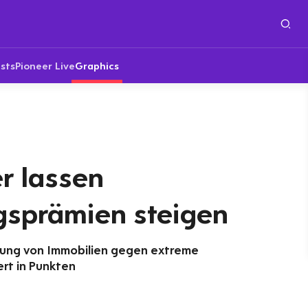
sts
Pioneer Live
Graphics
r lassen
gsprämien steigen
erung von Immobilien gegen extreme
rt in Punkten