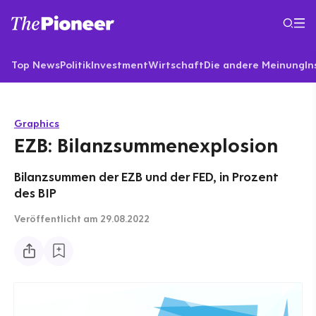
Top News
Politik
Investment
Wirtschaft
Die andere Meinung
In
Graphics
EZB: Bilanzsummenexplosion
Bilanzsummen der EZB und der FED, in Prozent
des BIP
Veröffentlicht
am 29.08.2022