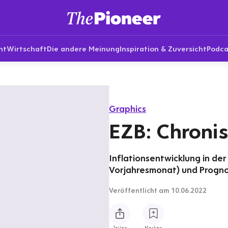
nt
Wirtschaft
Die andere Meinung
Inspiration & Zuversicht
Podca
Graphics
EZB: Chroni
Inflationsentwicklung in d
Vorjahresmonat) und Prognos
Veröffentlicht
am 10.06.2022
Teilen
Merken