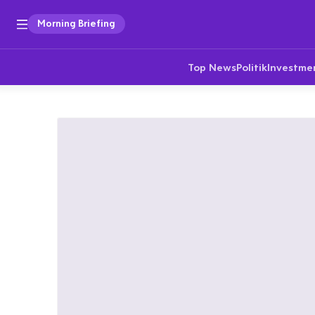
Morning Briefing
Top News
Politik
Investme