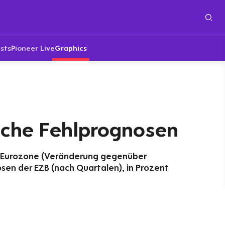
sts
Pioneer Live
Graphics
sche Fehlprognosen
er Eurozone (Veränderung gegenüber
en der EZB (nach Quartalen), in Prozent