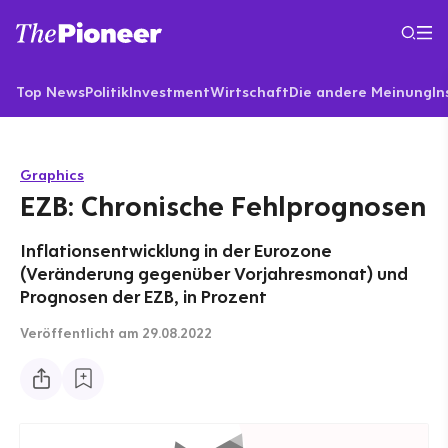
Top News
Politik
Investment
Wirtschaft
Die andere Meinung
In
Graphics
EZB: Chronische Fehlprognosen
Inflationsentwicklung in der Eurozone
(Veränderung gegenüber Vorjahresmonat) und
Prognosen der EZB, in Prozent
Veröffentlicht
am 29.08.2022