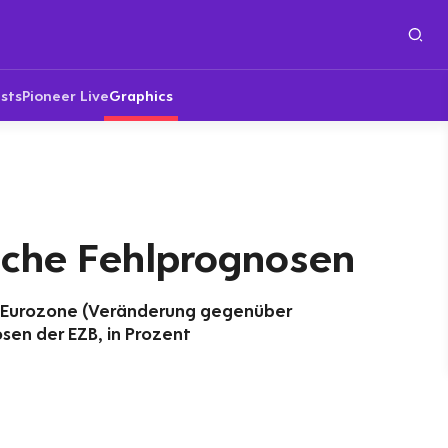
sts
Pioneer Live
Graphics
sche Fehlprognosen
er Eurozone (Veränderung gegenüber
sen der EZB, in Prozent