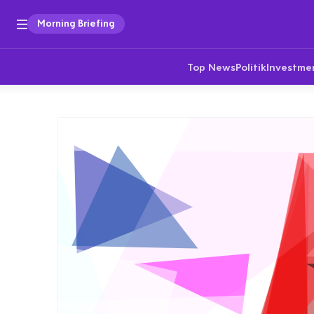
Morning Briefing
Top News
Politik
Investme