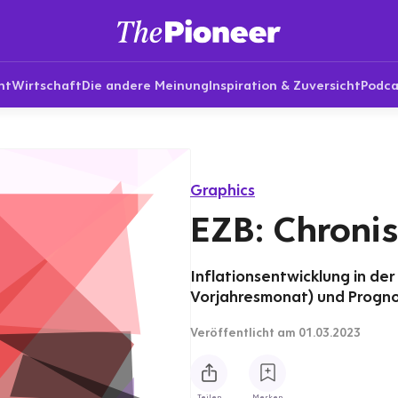
nt
Wirtschaft
Die andere Meinung
Inspiration & Zuversicht
Podca
Graphics
EZB: Chroni
Inflationsentwicklung in d
Vorjahresmonat) und Progno
Veröffentlicht
am 01.03.2023
Teilen
Merken