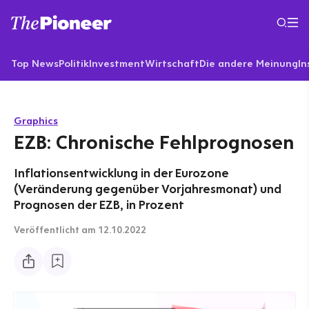
Top News
Politik
Investment
Wirtschaft
Die andere Meinung
In
Graphics
EZB: Chronische Fehlprognosen
Inflationsentwicklung in der Eurozone
(Veränderung gegenüber Vorjahresmonat) und
Prognosen der EZB, in Prozent
Veröffentlicht
am 12.10.2022