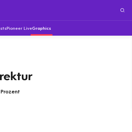
sts
Pioneer Live
Graphics
rektur
n Prozent