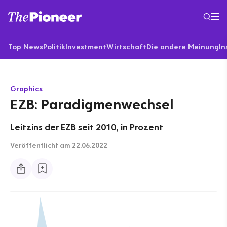
Top News
Politik
Investment
Wirtschaft
Die andere Meinung
In
Graphics
EZB: Paradigmenwechsel
Leitzins der EZB seit 2010, in Prozent
Veröffentlicht
am 22.06.2022