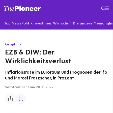
Top News
Politik
Investment
Wirtschaft
Die andere Meinung
In
Graphics
EZB & DIW: Der
Wirklichkeitsverlust
Inflationsrate im Euroraum und Prognosen der ifo
und Marcel Fratzscher, in Prozent
Veröffentlicht
am 20.01.2022