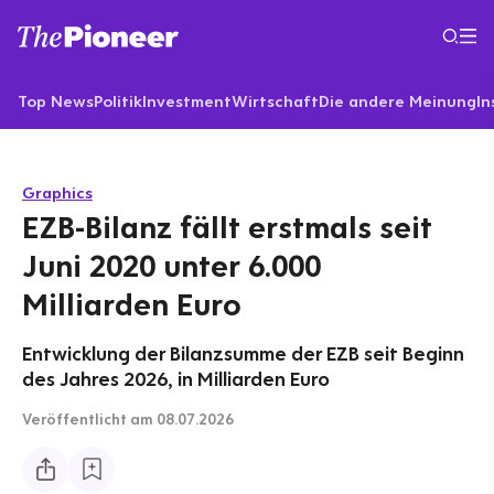
Top News
Politik
Investment
Wirtschaft
Die andere Meinung
In
Graphics
EZB-Bilanz fällt erstmals seit
Juni 2020 unter 6.000
Milliarden Euro
Entwicklung der Bilanzsumme der EZB seit Beginn
des Jahres 2026, in Milliarden Euro
Veröffentlicht
am 08.07.2026