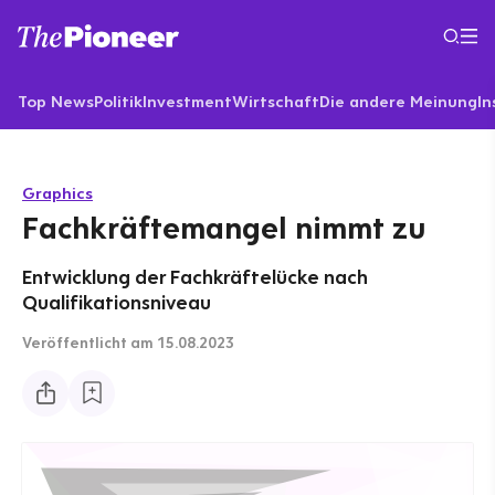
Top News
Politik
Investment
Wirtschaft
Die andere Meinung
In
Graphics
Fachkräftemangel nimmt zu
Entwicklung der Fachkräftelücke nach
Qualifikationsniveau
Veröffentlicht
am 15.08.2023