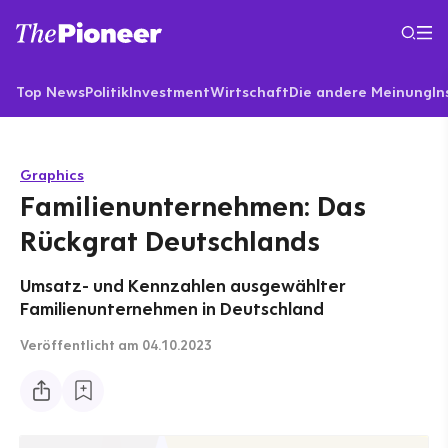
Top News
Politik
Investment
Wirtschaft
Die andere Meinung
In
Graphics
Familienunternehmen: Das
Rückgrat Deutschlands
Umsatz- und Kennzahlen ausgewählter
Familienunternehmen in Deutschland
Veröffentlicht
am 04.10.2023