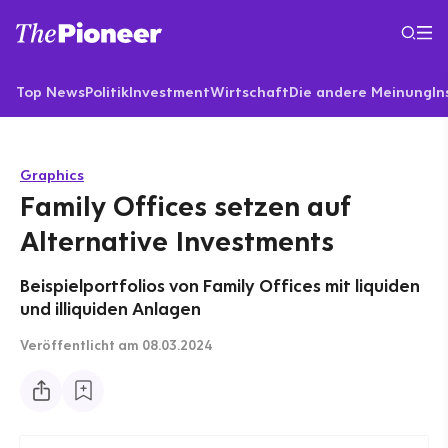
Top News
Politik
Investment
Wirtschaft
Die andere Meinung
In
Graphics
Family Offices setzen auf
Alternative Investments
Beispielportfolios von Family Offices mit liquiden
und illiquiden Anlagen
Veröffentlicht
am 08.03.2024