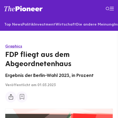
Top News
Politik
Investment
Wirtschaft
Die andere Meinung
In
Graphics
FDP fliegt aus dem
Abgeordnetenhaus
Ergebnis der Berlin-Wahl 2023, in Prozent
Veröffentlicht
am 01.03.2023