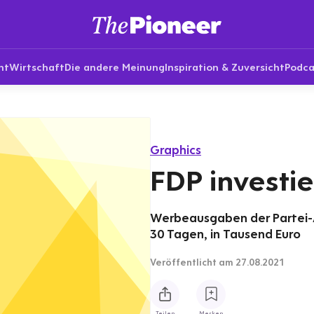
nt
Wirtschaft
Die andere Meinung
Inspiration & Zuversicht
Podca
Graphics
FDP investie
Werbeausgaben der Partei-
30 Tagen, in Tausend Euro
Veröffentlicht
am 27.08.2021
Teilen
Merken