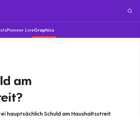
sts
Pioneer Live
Graphics
uld am
eit?
i hauptsächlich Schuld am Haushaltsstreit