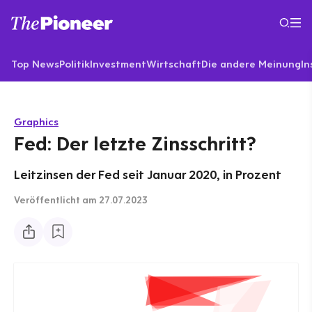
Top News
Politik
Investment
Wirtschaft
Die andere Meinung
In
Graphics
Fed: Der letzte Zinsschritt?
Leitzinsen der Fed seit Januar 2020, in Prozent
Veröffentlicht
am 27.07.2023