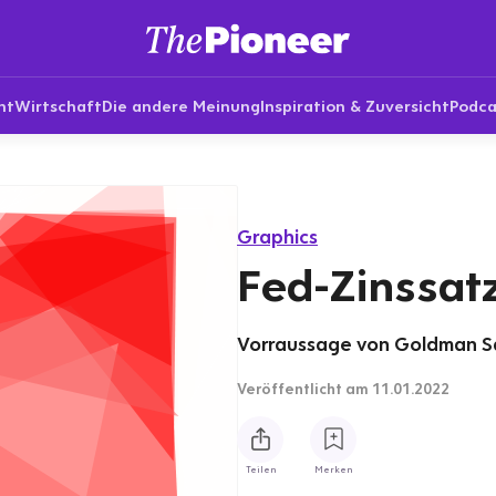
nt
Wirtschaft
Die andere Meinung
Inspiration & Zuversicht
Podca
Graphics
Fed-Zinssatz
Vorraussage von Goldman Sac
Veröffentlicht
am 11.01.2022
Teilen
Merken