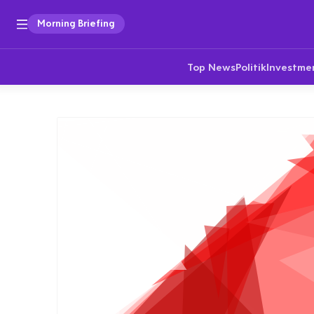
Morning Briefing
Top News
Politik
Investme