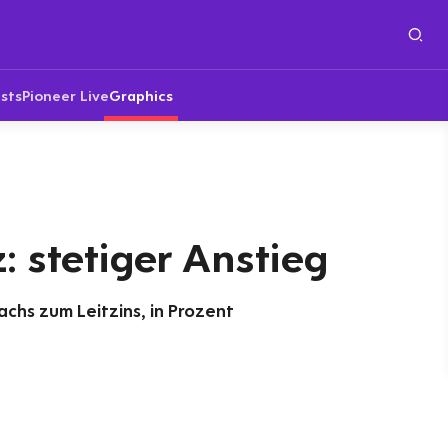
sts
Pioneer Live
Graphics
: stetiger Anstieg
hs zum Leitzins, in Prozent