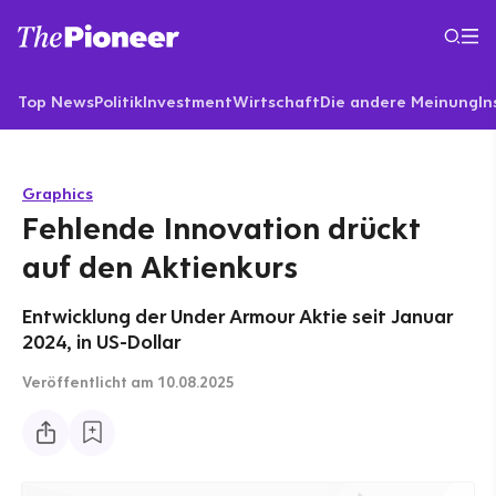
Top News
Politik
Investment
Wirtschaft
Die andere Meinung
In
Graphics
Fehlende Innovation drückt
auf den Aktienkurs
Entwicklung der Under Armour Aktie seit Januar
2024, in US-Dollar
Veröffentlicht
am 10.08.2025