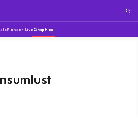
sts
Pioneer Live
Graphics
nsumlust