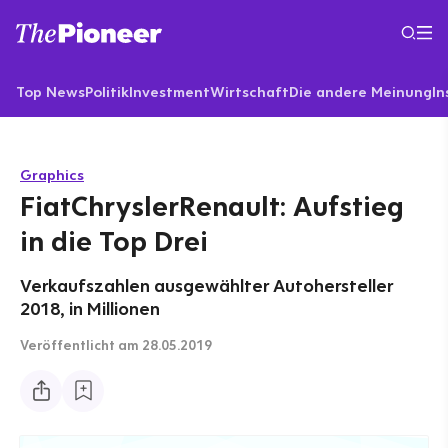
Top News
Politik
Investment
Wirtschaft
Die andere Meinung
In
Graphics
FiatChryslerRenault: Aufstieg
in die Top Drei
Verkaufszahlen ausgewählter Autohersteller
2018, in Millionen
Veröffentlicht
am 28.05.2019