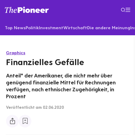
Top News
Politik
Investment
Wirtschaft
Die andere Meinung
In
Graphics
Finanzielles Gefälle
Anteil* der Amerikaner, die nicht mehr über
genügend finanzielle Mittel für Rechnungen
verfügen, nach ethnischer Zugehörigkeit, in
Prozent
Veröffentlicht
am 02.06.2020