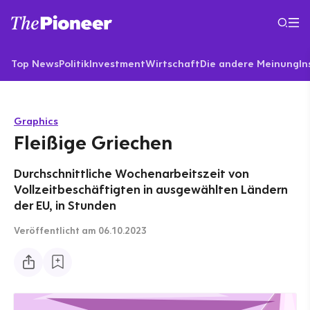
Top News
Politik
Investment
Wirtschaft
Die andere Meinung
In
Graphics
Fleißige Griechen
Durchschnittliche Wochenarbeitszeit von
Vollzeitbeschäftigten in ausgewählten Ländern
der EU, in Stunden
Veröffentlicht
am 06.10.2023