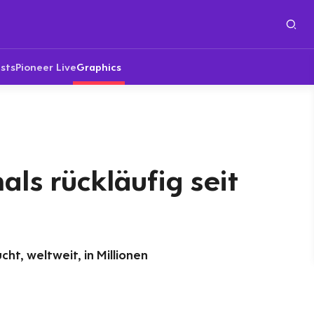
sts
Pioneer Live
Graphics
als rückläufig seit
ht, weltweit, in Millionen