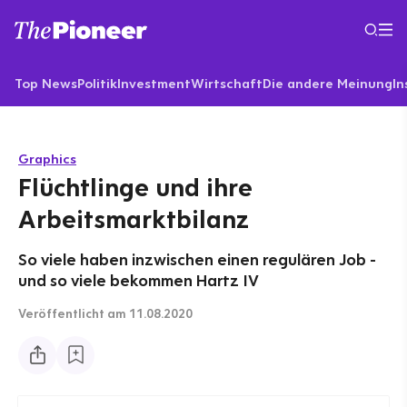
Top News
Politik
Investment
Wirtschaft
Die andere Meinung
In
Graphics
Flüchtlinge und ihre
Arbeitsmarktbilanz
So viele haben inzwischen einen regulären Job -
und so viele bekommen Hartz IV
Veröffentlicht
am 11.08.2020