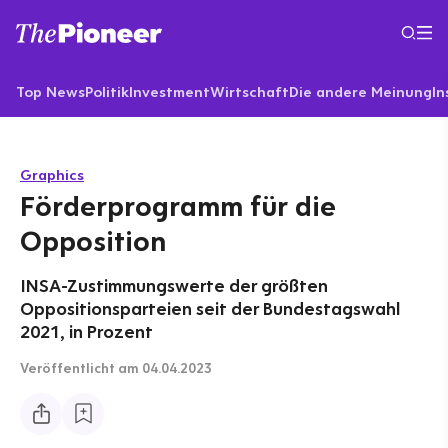
Top News
Politik
Investment
Wirtschaft
Die andere Meinung
In
Graphics
Förderprogramm für die
Opposition
INSA-Zustimmungswerte der größten
Oppositionsparteien seit der Bundestagswahl
2021, in Prozent
Veröffentlicht
am 04.04.2023