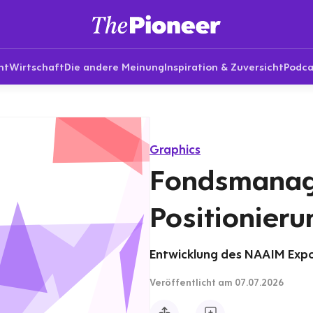
nt
Wirtschaft
Die andere Meinung
Inspiration & Zuversicht
Podca
Graphics
Fondsmanage
Positionieru
Entwicklung des NAAIM Expo
Veröffentlicht
am 07.07.2026