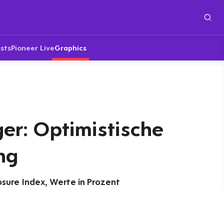
sts
Pioneer Live
Graphics
r: Optimistische
ng
sure Index, Werte in Prozent