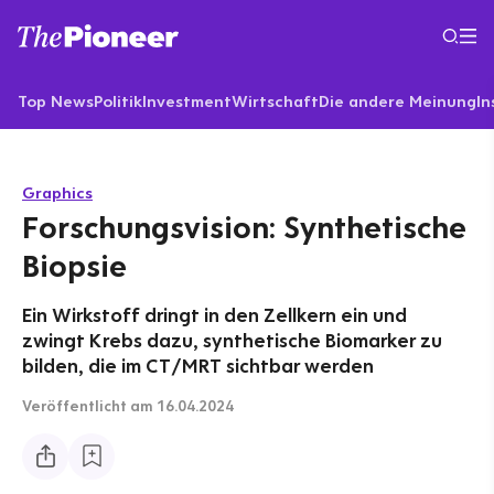
Top News
Politik
Investment
Wirtschaft
Die andere Meinung
In
Graphics
Forschungsvision: Synthetische
Biopsie
Ein Wirkstoff dringt in den Zellkern ein und
zwingt Krebs dazu, synthetische Biomarker zu
bilden, die im CT/MRT sichtbar werden
Veröffentlicht
am 16.04.2024