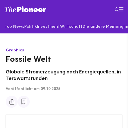
Top News
Politik
Investment
Wirtschaft
Die andere Meinung
In
Graphics
Fossile Welt
Globale Stromerzeugung nach Energiequellen, in
Terawattstunden
Veröffentlicht
am 09.10.2025