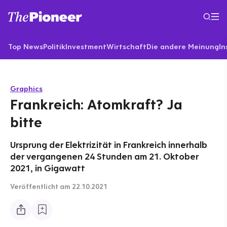
Top News
Politik
Investment
Wirtschaft
Die andere Meinung
In
Graphics
Frankreich: Atomkraft? Ja
bitte
Ursprung der Elektrizität in Frankreich innerhalb
der vergangenen 24 Stunden am 21. Oktober
2021, in Gigawatt
Veröffentlicht
am 22.10.2021