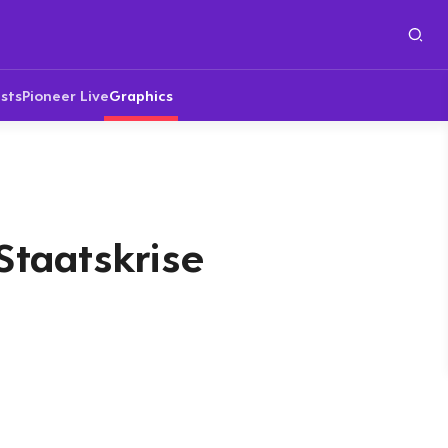
sts
Pioneer Live
Graphics
Staatskrise