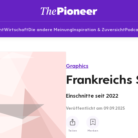
nt
Wirtschaft
Die andere Meinung
Inspiration & Zuversicht
Podca
Graphics
Frankreichs 
Einschnitte seit 2022
Veröffentlicht
am 09.09.2025
Teilen
Merken