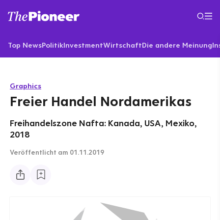
Top News
Politik
Investment
Wirtschaft
Die andere Meinung
In
Graphics
Freier Handel Nordamerikas
Freihandelszone Nafta: Kanada, USA, Mexiko,
2018
Veröffentlicht
am 01.11.2019