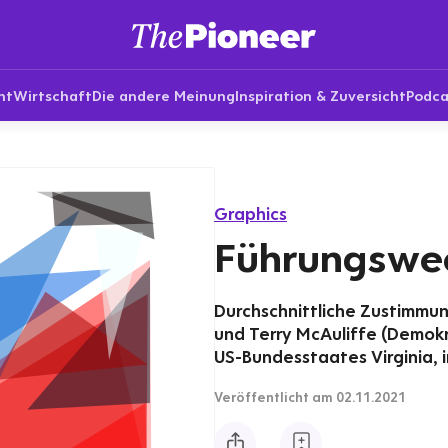
nt
Wirtschaft
Die andere Meinung
Inspiration & Zuversicht
Podca
Graphics
Führungswech
Durchschnittliche Zustimmu
und Terry McAuliffe (Demo
US-Bundesstaates Virginia, 
Veröffentlicht
am 02.11.2021