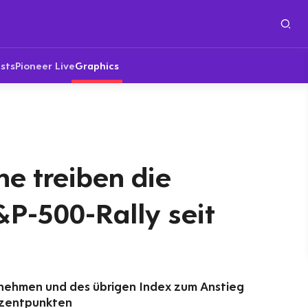
sts
Pioneer Live
Graphics
e treiben die
&P-500-Rally seit
nehmen und des übrigen Index zum Anstieg
rozentpunkten