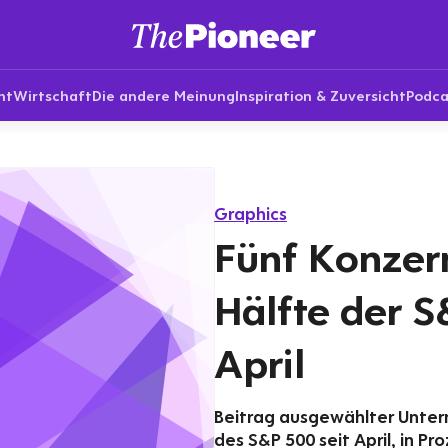
nt
Wirtschaft
Die andere Meinung
Inspiration & Zuversicht
Podca
Graphics
Fünf Konzern
Hälfte der S
April
Beitrag ausgewählter Unter
des S&P 500 seit April, in P