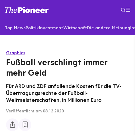
Top News
Politik
Investment
Wirtschaft
Die andere Meinung
In
Graphics
Fußball verschlingt immer
mehr Geld
Für ARD und ZDF anfallende Kosten für die TV-
Übertragungsrechte der Fußball-
Weltmeisterschaften, in Millionen Euro
Veröffentlicht
am 08.12.2020