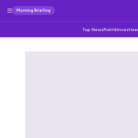
Morning Briefing
Top News
Politik
Investme