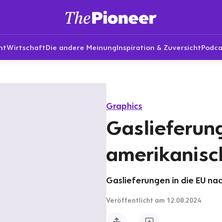
nt
Wirtschaft
Die andere Meinung
Inspiration & Zuversicht
Podca
Graphics
Gaslieferun
amerikanisc
Gaslieferungen in die EU nac
Veröffentlicht
am 12.08.2024