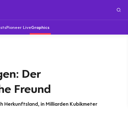
sts
Pioneer Live
Graphics
gen: Der
he Freund
h Herkunftsland, in Milliarden Kubikmeter