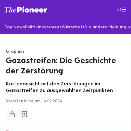
Top News
Politik
Investment
Wirtschaft
Die andere Meinung
In
Graphics
Gazastreifen: Die Geschichte
der Zerstörung
Kartenansicht mit den Zerstörungen im
Gazastreifen zu ausgewählten Zeitpunkten
Veröffentlicht
am 14.02.2024