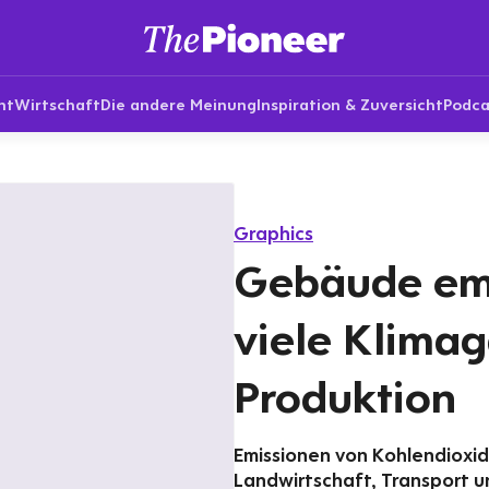
nt
Wirtschaft
Die andere Meinung
Inspiration & Zuversicht
Podca
Graphics
Gebäude emi
viele Klimag
Produktion
Emissionen von Kohlendioxid 
Landwirtschaft, Transport u