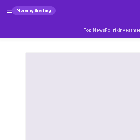
Morning Briefing
Top News
Politik
Investme